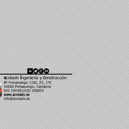
a
cotado
i
ngeniería y
c
onstrucción
Bº Pomaluengo 110C, P2, 1ºC
39660 Pomaluengo, Cantabria
942 596402/630 206859
www.acotado.es
info@acotado.es