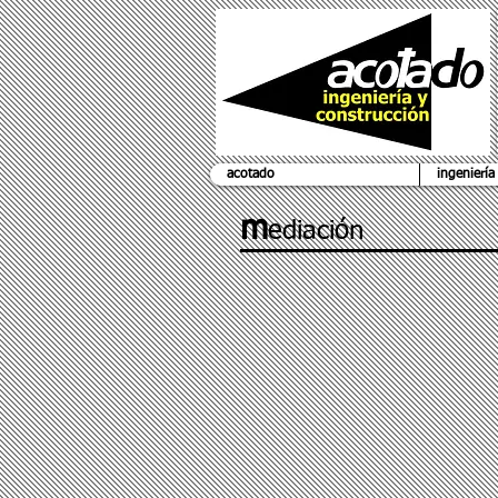
acotado
ingeniería
m
ediación