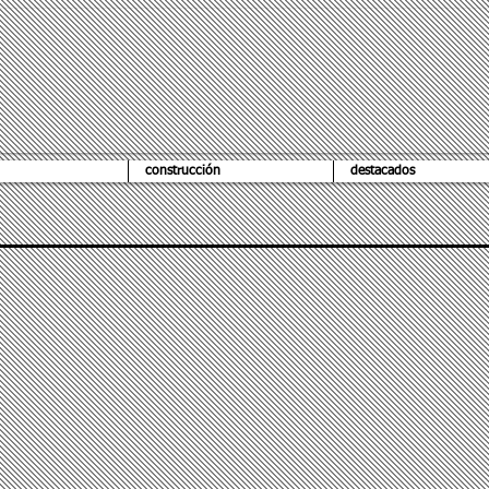
construcción
destacados