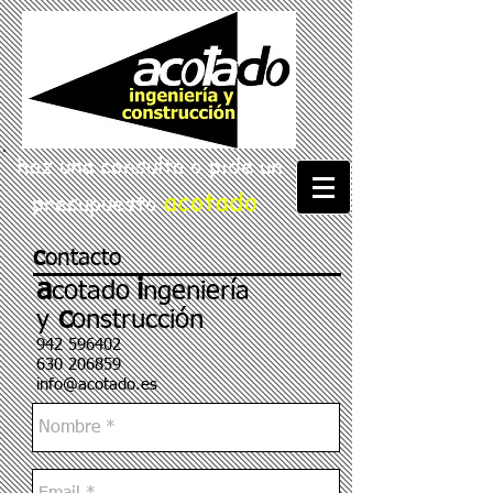
haz una consulta o pide un
acotado
presupuesto
c
ontacto
a
i
cotado
ngeniería
c
y
onstrucción
942 596402
630 206859
info@acotado.es